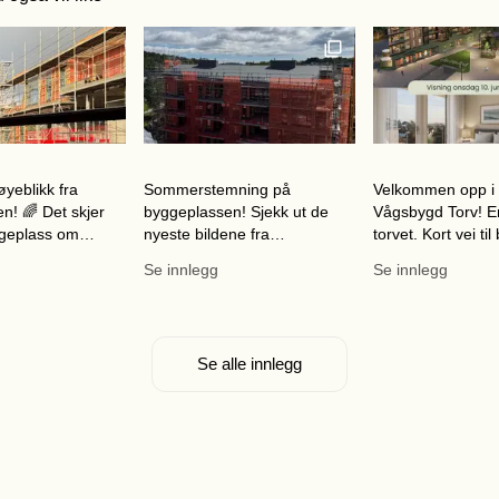
 lenke til et innlegg.
Dette er en lenke til et innlegg.
Dette er en lenke
Denne posten har en b
ble publisert for
Denne posten ble publisert for
Denne posten ble pu
øyeblikk fra
Sommerstemning på
Velkommen opp i 
n! 🌈 Det skjer
byggeplassen! Sjekk ut de
Vågsbygd Torv! E
geplass om
nyeste bildene fra
torvet. Kort vei til
osjektet følger
byggeplassen 📸 Det jobbes
Sol på balkongen.
Se innlegg
Se innlegg
med utforming av fasaden,
hjem som er skapt
ene og se hv
og arbeiderne på
enklere og me
byggeplassen nyter
Se alle innlegg