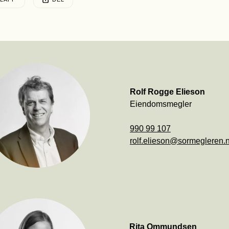
sten ble publisert for
rolf.elieson@sormegleren.