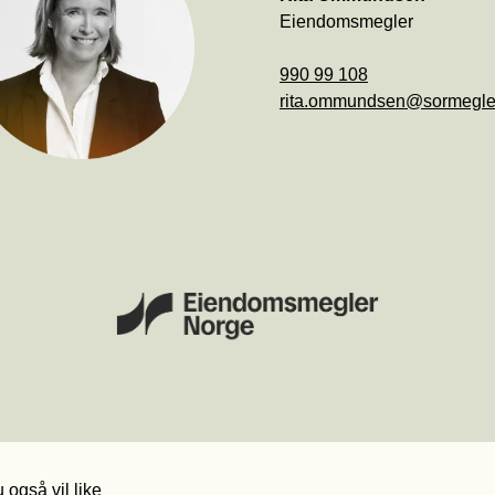
rita.ommundsen@sormegle
 også vil like