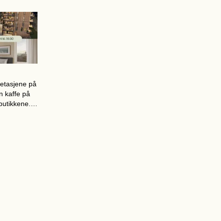
 til et innlegg.
ildekarusell som vil synes dersom du følger lenken.
blisert for
etasjene på
n kaffe på
 butikkene.
 Et nytt
 for en