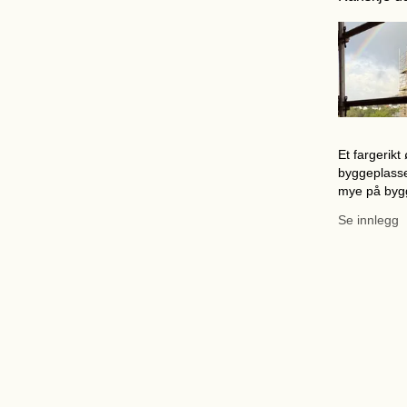
Dette er en
Denne posten 
Et fargerikt 
byggeplasse
mye på byg
dagen, og pr
Se innlegg
planen. Ta en titt på de
nyeste bild