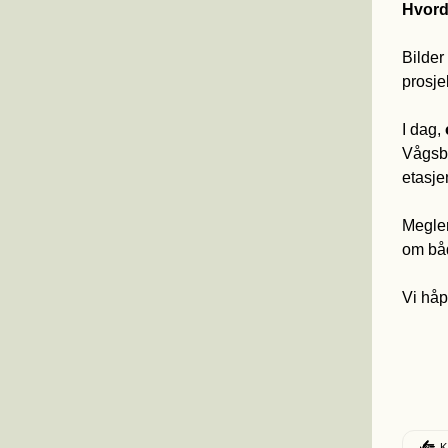
Hvord
Bilder
prosje
I dag, 
Vågsby
etasje
Megler
om båd
Vi håp
D
K