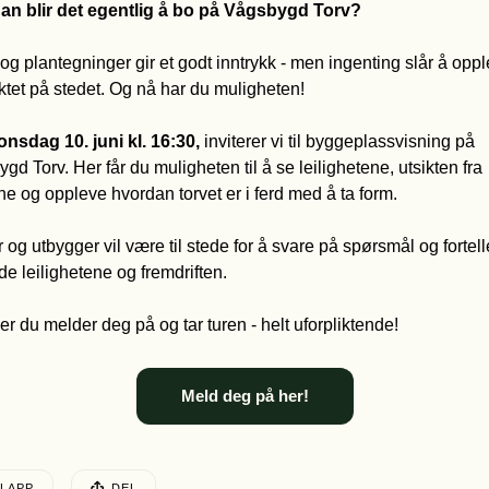
an blir det egentlig å bo på Vågsbygd Torv?
 og plantegninger gir et godt inntrykk - men ingenting slår å oppl
ktet på stedet. Og nå har du muligheten!
o
nsdag 10. juni kl. 16:30,
 inviterer vi til byggeplassvisning på 
gd Torv. Her får du muligheten til å se leilighetene, utsikten fra 
ne og oppleve hvordan torvet er i ferd med å ta form. 
 og utbygger vil være til stede for å svare på spørsmål og fortell
e leilighetene og fremdriften. 
er du melder deg på og tar turen - helt uforpliktende!
Meld deg på her!
EN POSTEN HAR
LAPP
DEL