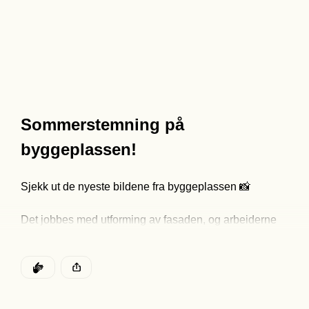
Sommerstemning på 
byggeplassen!
Sjekk ut de nyeste bildene fra byggeplassen 📸
Det jobbes med utforming av fasaden, og arbeiderne 
på byggeplassen nyter solrike dager! ☀️
DEN POSTEN HAR
KLAPP
Se de ledige leilighetene her!
Denne posten ble publisert for