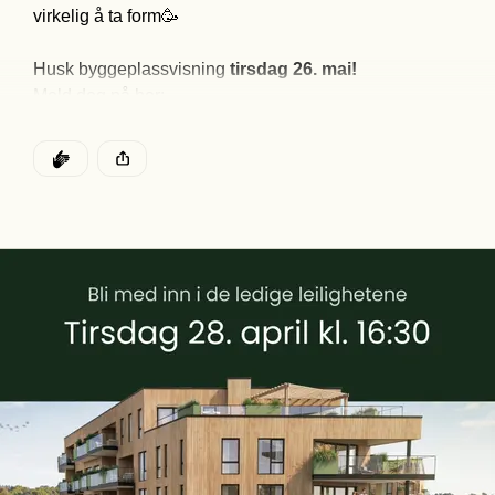
virkelig å ta form🥳

Husk byggeplassvisning 
tirsdag 26. mai! 
https://www.vtorv.no
DEN POSTEN HAR
KLAPP
Denne posten ble publisert for