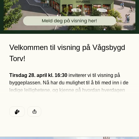
Velkommen til visning på Vågsbygd 
Torv!
T
irsdag 28. april kl. 16:30
 inviterer vi til visning på 
byggeplassen. Nå har du mulighet til å bli med inn i de 
ledige leilighetene, og kjenne på hvordan hverdagen 
kan bli i ditt nye hjem. 
Møt både megler og utbygger, og få svar på det du 
DEN POSTEN HAR
KLAPP
lurer på. Husk å melde deg på - vi gleder oss til å se 
Denne posten ble publisert for
deg!