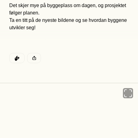
Det skjer mye på byggeplass om dagen, og prosjektet 
følger planen. 

Ta en titt på de nyeste bildene og se hvordan byggene 
utvikler seg! 

Vi gleder oss til å dele flere oppdateringer fremover! 
DEN POSTEN HAR
KLAPP
Denne posten ble publisert for
Åpne k