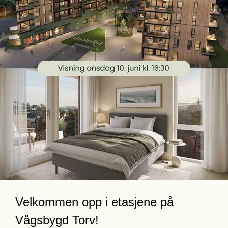
fremdriften. 
Vi håper du melder deg på og tar turen - helt 
uforpliktende!
Meld deg på her!
Velkommen opp i etasjene på 
Vågsbygd Torv!