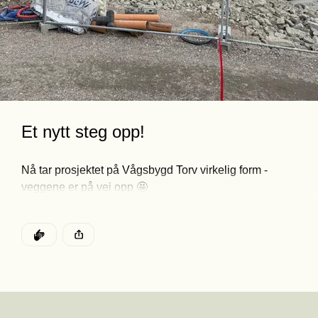
Et nytt steg opp! 
Nå tar prosjektet på Vågsbygd Torv virkelig form - 
veggene er på vei opp 🤩 
DEN POSTEN HAR
KLAPP
Denne posten ble publisert for