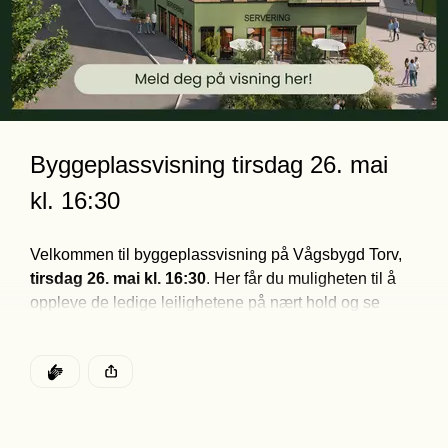
Byggeplassvisning tirsdag 26. mai 
kl. 16:30
Velkommen til byggeplassvisning på Vågsbygd Torv, 
tirsdag 26. mai kl. 16:30
. Her får du muligheten til å 
oppleve de ledige leilighetene på nært hold og se 
hvordan livet på torvet kan bli.
Møt både megler og utbygger, still spørsmål og få et 
DEN POSTEN HAR
KLAPP
godt innblikk i prosjektet. 
Husk å melde deg på
 - vi 
Denne posten ble publisert for
ser frem til å møte deg!